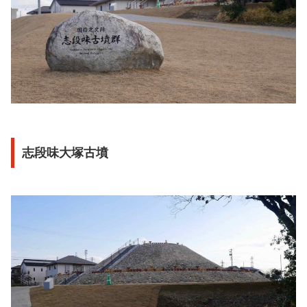
志段味大塚古墳